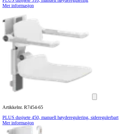
PLUS dusjsete 310, manuell høyderegulering
Mer informasjon
Artikkelnr. R7454-65
PLUS dusjsete 450, manuell høyderegulering, sideregulerbart
Mer informasjon