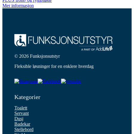
PLUS front- og ryggstøtte
Mer informasjon
© 2026 Funksjonsutstyr
Fleksible løsninger for en enklere hverdag
Kategorier
Toalett
Servant
Dusj
Badekar
Stellebord