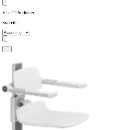
Viser
11
Produkter
Sort etter