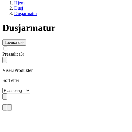
Hjem
Dusj
Dusjarmatur
Dusjarmatur
Leverandør
Pressalit
(3)
Viser
3
Produkter
Sort etter