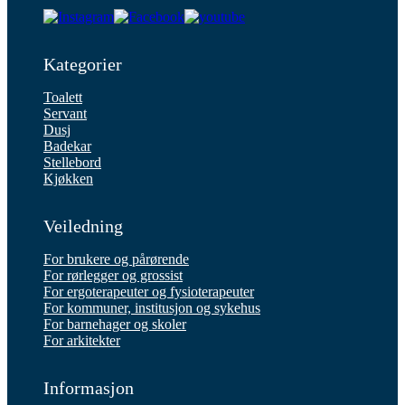
Kategorier
Toalett
Servant
Dusj
Badekar
Stellebord
Kjøkken
Veiledning
For brukere og pårørende
For rørlegger og grossist
For ergoterapeuter og fysioterapeuter
For kommuner, institusjon og sykehus
For barnehager og skoler
For arkitekter
Informasjon