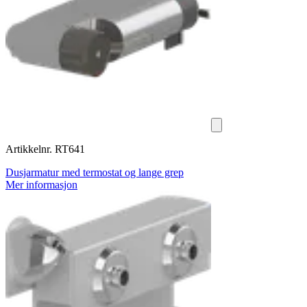
Artikkelnr. RT641
Dusjarmatur med termostat og lange grep
Mer informasjon