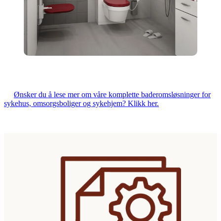
Ønsker du å lese mer om våre komplette baderomsløsninger for
sykehus, omsorgsboliger og sykehjem? Klikk her.