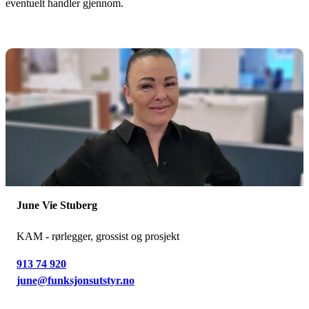
eventuelt handler gjennom.
June Vie Stuberg
KAM - rørlegger, grossist og prosjekt
913 74 920
june@funksjonsutstyr.no