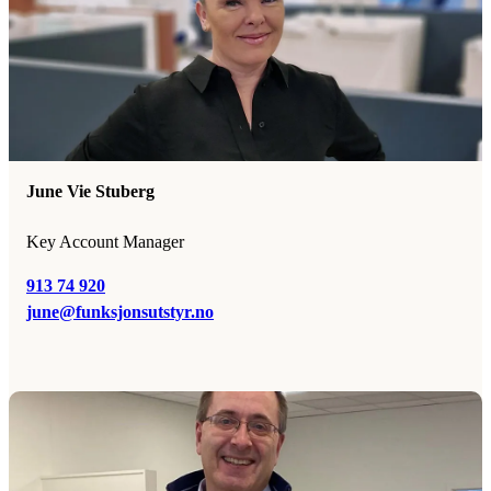
June Vie Stuberg
Key Account Manager
913 74 920
june@funksjonsutstyr.no