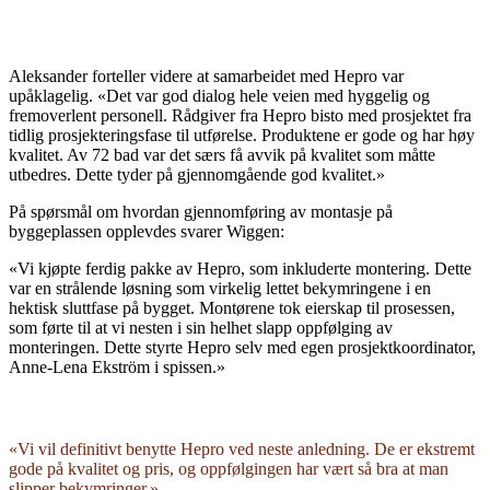
Aleksander forteller videre at samarbeidet med Hepro var
upåklagelig. «Det var god dialog hele veien med hyggelig og
fremoverlent personell. Rådgiver fra Hepro bisto med prosjektet fra
tidlig prosjekteringsfase til utførelse. Produktene er gode og har høy
kvalitet. Av 72 bad var det særs få avvik på kvalitet som måtte
utbedres. Dette tyder på gjennomgående god kvalitet.»
På spørsmål om hvordan gjennomføring av montasje på
byggeplassen opplevdes svarer Wiggen:
«Vi kjøpte ferdig pakke av Hepro, som inkluderte montering. Dette
var en strålende løsning som virkelig lettet bekymringene i en
hektisk sluttfase på bygget. Montørene tok eierskap til prosessen,
som førte til at vi nesten i sin helhet slapp oppfølging av
monteringen. Dette styrte Hepro selv med egen prosjektkoordinator,
Anne-Lena Ekström i spissen.»
«Vi vil definitivt benytte Hepro ved neste anledning. De er ekstremt
gode på kvalitet og pris, og oppfølgingen har vært så bra at man
slipper bekymringer.»