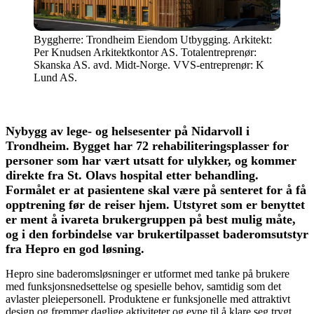
Byggherre: Trondheim Eiendom Utbygging. Arkitekt:
Per Knudsen Arkitektkontor AS. Totalentreprenør:
Skanska AS. avd. Midt-Norge. VVS-entreprenør: K
Lund AS.
Nybygg av lege- og helsesenter på Nidarvoll i
Trondheim. Bygget har 72 rehabiliteringsplasser for
personer som har vært utsatt for ulykker, og kommer
direkte fra St. Olavs hospital etter behandling.
Formålet er at pasientene skal være på senteret for å få
opptrening før de reiser hjem. Utstyret som er benyttet
er ment å ivareta brukergruppen på best mulig måte,
og i den forbindelse var brukertilpasset baderomsutstyr
fra Hepro en god løsning.
Hepro sine baderomsløsninger er utformet med tanke på brukere
med funksjonsnedsettelse og spesielle behov, samtidig som det
avlaster pleiepersonell. Produktene er funksjonelle med attraktivt
design og fremmer daglige aktiviteter og evne til å klare seg trygt