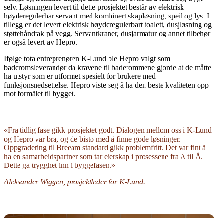
selv. Løsningen levert til dette prosjektet består av elektrisk
høyderegulerbar servant med kombinert skapløsning, speil og lys. I
tillegg er det levert elektrisk høyderegulerbart toalett, dusjløsning og
støttehåndtak på vegg. Servantkraner, dusjarmatur og annet tilbehør
er også levert av Hepro.
Ifølge totalentreprenøren K-Lund ble Hepro valgt som
baderomsleverandør da kravene til baderommene gjorde at de måtte
ha utstyr som er utformet spesielt for brukere med
funksjonsnedsettelse. Hepro viste seg å ha den beste kvaliteten opp
mot formålet til bygget.
«Fra tidlig fase gikk prosjektet godt. Dialogen mellom oss i K-Lund
og Hepro var bra, og de bisto med å finne gode løsninger.
Oppgradering til Breeam standard gikk problemfritt. Det var fint å
ha en samarbeidspartner som tar eierskap i prosessene fra A til Å.
Dette ga trygghet inn i byggefasen.»
Aleksander Wiggen, prosjektleder for K-Lund.