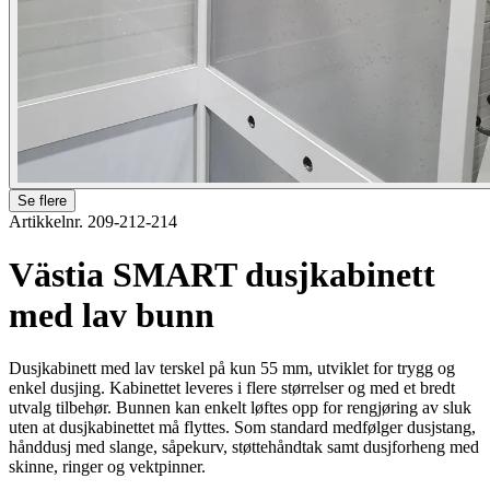
Se flere
Artikkelnr. 209-212-214
Västia SMART dusjkabinett
med lav bunn
Dusjkabinett med lav terskel på kun 55 mm, utviklet for trygg og
enkel dusjing. Kabinettet leveres i flere størrelser og med et bredt
utvalg tilbehør. Bunnen kan enkelt løftes opp for rengjøring av sluk
uten at dusjkabinettet må flyttes. Som standard medfølger dusjstang,
hånddusj med slange, såpekurv, støttehåndtak samt dusjforheng med
skinne, ringer og vektpinner.