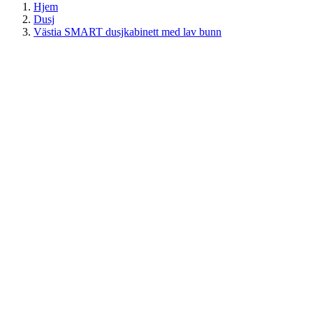
Hjem
Dusj
Västia SMART dusjkabinett med lav bunn