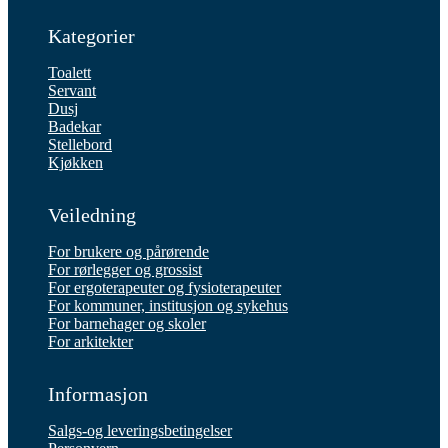
Kategorier
Toalett
Servant
Dusj
Badekar
Stellebord
Kjøkken
Veiledning
For brukere og pårørende
For rørlegger og grossist
For ergoterapeuter og fysioterapeuter
For kommuner, institusjon og sykehus
For barnehager og skoler
For arkitekter
Informasjon
Salgs-og leveringsbetingelser