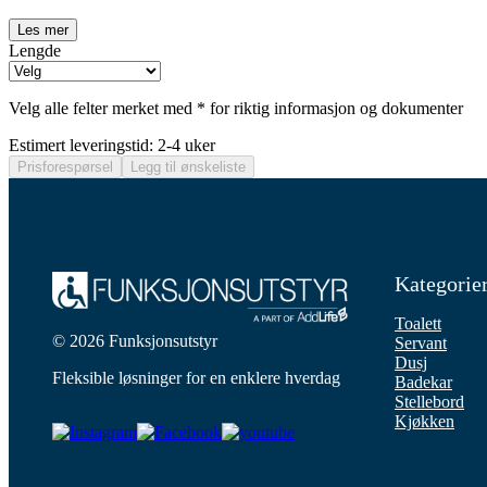
Les mer
Lengde
Velg alle felter merket med * for riktig informasjon og dokumenter
Estimert leveringstid: 2-4 uker
Prisforespørsel
Legg til ønskeliste
Kategorie
Toalett
© 2026 Funksjonsutstyr
Servant
Dusj
Fleksible løsninger for en enklere hverdag
Badekar
Stellebord
Kjøkken