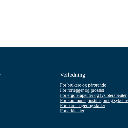
r
Veiledning
For brukere og pårørende
For rørlegger og grossist
For ergoterapeuter og fysioterapeuter
For kommuner, institusjon og sykehu
For barnehager og skoler
For arkitekter