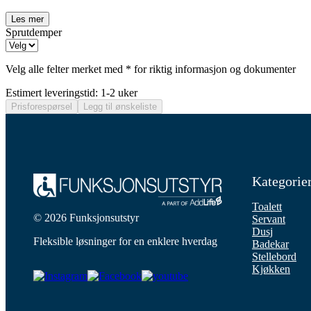
Les mer
Sprutdemper
Velg alle felter merket med * for riktig informasjon og dokumenter
Estimert leveringstid: 1-2 uker
Prisforespørsel
Legg til ønskeliste
Kategorie
Toalett
© 2026 Funksjonsutstyr
Servant
Dusj
Fleksible løsninger for en enklere hverdag
Badekar
Stellebord
Kjøkken