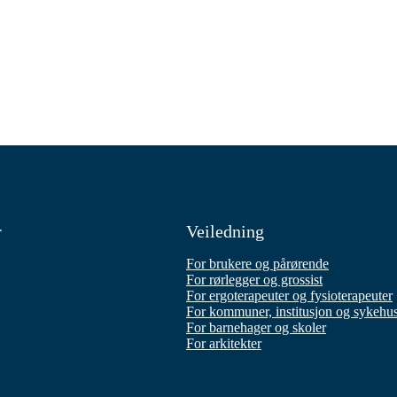
r
Veiledning
For brukere og pårørende
For rørlegger og grossist
For ergoterapeuter og fysioterapeuter
For kommuner, institusjon og sykehu
For barnehager og skoler
For arkitekter