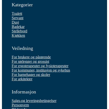
Kategorier
Toalett
Servant
Dusj
Badekar
Stellebord
Kjøkken
Veiledning
For brukere og pårørende
For rørlegger og grossist
For ergoterapeuter og fysioterapeuter
For kommuner, institusjon og sykehus
For barnehager og skoler
For arkitekter
Informasjon
Salgs-og leveringsbetingelser
Personvern