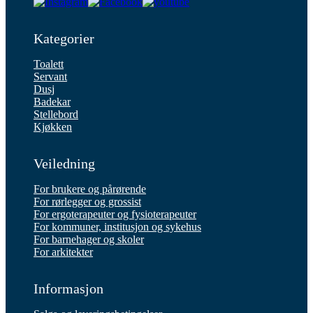
Kategorier
Toalett
Servant
Dusj
Badekar
Stellebord
Kjøkken
Veiledning
For brukere og pårørende
For rørlegger og grossist
For ergoterapeuter og fysioterapeuter
For kommuner, institusjon og sykehus
For barnehager og skoler
For arkitekter
Informasjon