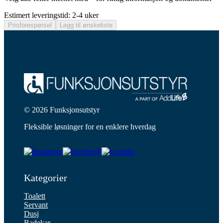
Estimert leveringstid: 2-4 uker
Prisforespørsel
Legg til ønskeliste
© 2026 Funksjonsutstyr
Fleksible løsninger for en enklere hverdag
Kategorier
Toalett
Servant
Dusj
Badekar