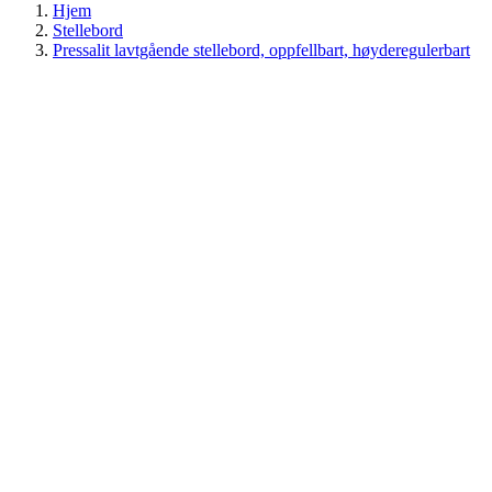
Hjem
Stellebord
Pressalit lavtgående stellebord, oppfellbart, høyderegulerbart