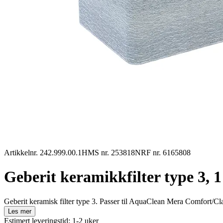
Artikkelnr. 242.999.00.1
HMS nr. 253818
NRF nr. 6165808
Geberit keramikkfilter type 3, 1
Geberit keramisk filter type 3. Passer til AquaClean Mera Comfort/C
Les mer
Estimert leveringstid: 1-2 uker