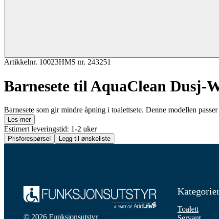
Artikkelnr. 10023
HMS nr. 243251
Barnesete til AquaClean Dusj-
Barnesete som gir mindre åpning i toalettsete. Denne modellen passe
Les mer
Estimert leveringstid: 1-2 uker
Prisforespørsel
Legg til ønskeliste
Kategorie
Toalett
© 2026 Funksjonsutstyr
Servant