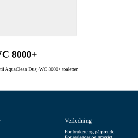
WC 8000+
r til AquaClean Dusj-WC 8000+ toaletter.
r
Veiledning
For brukere og pårørende
For rørlegger og grossist