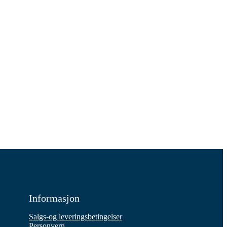
Informasjon
Salgs-og leveringsbetingelser
Personvern