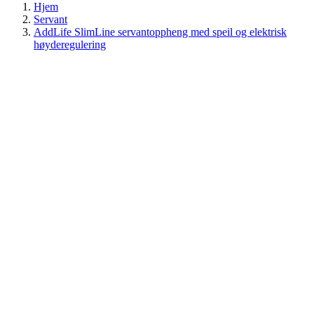
Hjem
Servant
AddLife SlimLine servantoppheng med speil og elektrisk
høyderegulering