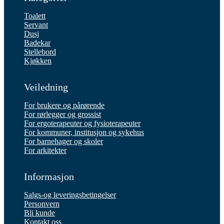
Toalett
Servant
Dusj
Badekar
Stellebord
Kjøkken
Veiledning
For brukere og pårørende
For rørlegger og grossist
For ergoterapeuter og fysioterapeuter
For kommuner, institusjon og sykehus
For barnehager og skoler
For arkitekter
Informasjon
Salgs-og leveringsbetingelser
Personvern
Bli kunde
Kontakt oss